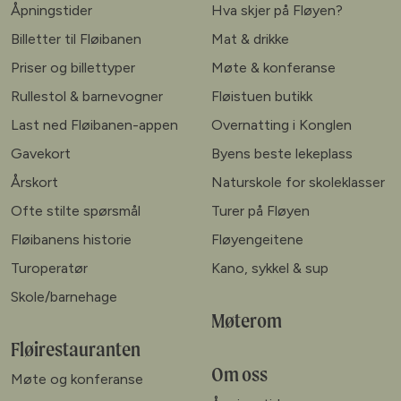
Åpningstider
Hva skjer på Fløyen?
Billetter til Fløibanen
Mat & drikke
Priser og billettyper
Møte & konferanse
Rullestol & barnevogner
Fløistuen butikk
Last ned Fløibanen-appen
Overnatting i Konglen
Gavekort
Byens beste lekeplass
Årskort
Naturskole for skoleklasser
Ofte stilte spørsmål
Turer på Fløyen
Fløibanens historie
Fløyengeitene
Turoperatør
Kano, sykkel & sup
Skole/barnehage
Møterom
Fløirestauranten
Om oss
Møte og konferanse