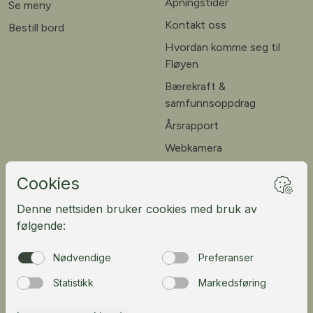
Åpningstider
Se meny
Kontakt oss
Bestill bord
Hvordan komme seg til
Fløyen
Bærekraft &
samfunnsoppdrag
Årsrapport
Webkamera
Ledige stillinger
Kundeportal
English