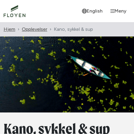
English
Meny
Hjem
Opplevelser
Kano, sykkel & sup
Kano, sykkel & sup