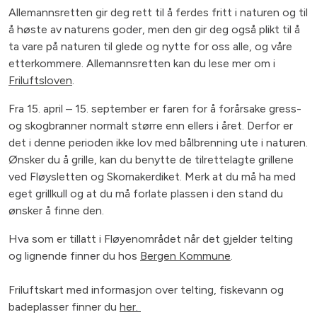
Allemannsretten gir deg rett til å ferdes fritt i naturen og til
å høste av naturens goder, men den gir deg også plikt til å
ta vare på naturen til glede og nytte for oss alle, og våre
etterkommere. Allemannsretten kan du lese mer om i
Friluftsloven
.
Fra 15. april – 15. september er faren for å forårsake gress-
og skogbranner normalt større enn ellers i året. Derfor er
det i denne perioden ikke lov med bålbrenning ute i naturen.
Ønsker du å grille, kan du benytte de tilrettelagte grillene
ved Fløysletten og Skomakerdiket. Merk at du må ha med
eget grillkull og at du må forlate plassen i den stand du
ønsker å finne den.
Hva som er tillatt i Fløyenområdet når det gjelder telting
og lignende finner du hos
Bergen Kommune
.
Friluftskart med informasjon over telting, fiskevann og
badeplasser finner du
her.