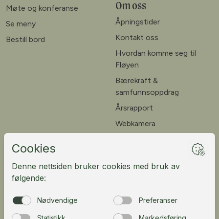
Om oss
Møte og konferanse
Åpningstider
Se meny
Kontakt oss
Bestill bord
Hvordan komme seg til
Fløyen
Bærekraft &
samfunnsoppdrag
Årsrapport
Webkamera
Ledige stillinger
Kundeportal
English