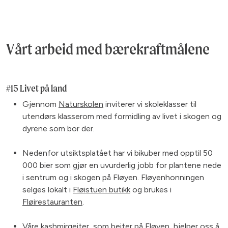
Vårt arbeid med bærekraftmålene
#15 Livet på land
Gjennom
Naturskolen
inviterer vi skoleklasser til
utendørs klasserom med formidling av livet i skogen og
dyrene som bor der.
Nedenfor utsiktsplatået har vi bikuber med opptil 50
000 bier som gjør en uvurderlig jobb for plantene nede
i sentrum og i skogen på Fløyen. Fløyenhonningen
selges lokalt i
Fløistuen butikk
og brukes i
Fløirestauranten
.
Våre
kashmirgeiter
, som beiter på Fløyen, hjelper oss å