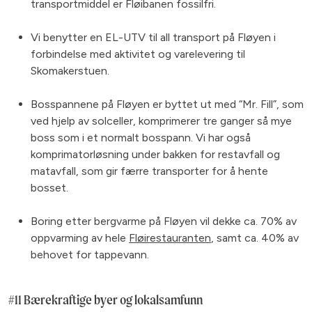
transportmiddel er Fløibanen fossilfri.
Vi benytter en EL-UTV til all transport på Fløyen i
forbindelse med aktivitet og varelevering til
Skomakerstuen.
Bosspannene på Fløyen er byttet ut med “Mr. Fill”, som
ved hjelp av solceller, komprimerer tre ganger så mye
boss som i et normalt bosspann. Vi har også
komprimatorløsning under bakken for restavfall og
matavfall, som gir færre transporter for å hente
bosset.
Boring etter bergvarme på Fløyen vil dekke ca. 70% av
oppvarming av hele
Fløirestauranten
, samt ca. 40% av
behovet for tappevann.
#11 Bærekraftige byer og lokalsamfunn