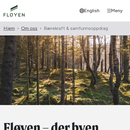
English
Meny
Hjem
Om oss
Bærekraft & samfunnsoppdrag
Fløyen – der byen