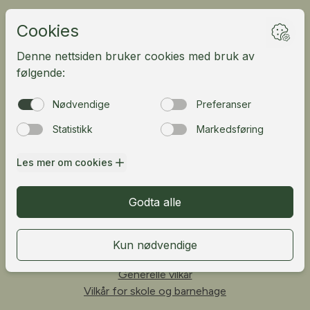
Ledige stillinger
Kundeportal
English
Fløibanen AS
Vetrlidsallmenningen 23A, 5014 Bergen, Norway
Telefon:
55 33 68 00
Personvern
Generelle vilkår
Vilkår for skole og barnehage