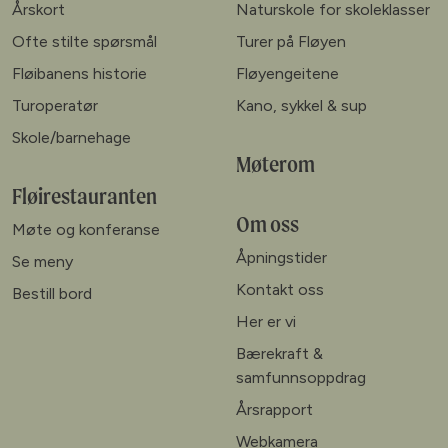
Årskort
Naturskole for skoleklasser
Ofte stilte spørsmål
Turer på Fløyen
Fløibanens historie
Fløyengeitene
Turoperatør
Kano, sykkel & sup
Skole/barnehage
Møterom
Fløirestauranten
Om oss
Møte og konferanse
Åpningstider
Se meny
Kontakt oss
Bestill bord
Her er vi
Bærekraft &
samfunnsoppdrag
Årsrapport
Webkamera