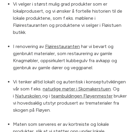
Vi velger i størst mulig grad produkter som er
lokalprodusert, og vi ønsker å fortelle historien til de
lokale produktene, som f.eks. møblene i
Fløirestauranten og produktene vi selger i Fløistuen
butikk.
I renovering av
Fløirestauranten
har vi bevart og
gjenbrukt materialer, som restaurering av gamle
Knagmøbler, oppsirkulert kubbegulv fra avkapp og
gjenbruk av gamle dører og veggpanel.
Vi tenker alltid lokalt og autentisk i konseptutviklingen
vår som f.eks.
naturlige møter i Skomakerstuen
. Og
i
Naturskolen
og i
teambuldingen Fløyenmester
bruker
vi hovedsaklig utstyr produsert av trematerialer fra
skogen på Fløyen.
Maten som serveres er av kortreiste og lokale
produkter, slik at vi støtter opp under lokale