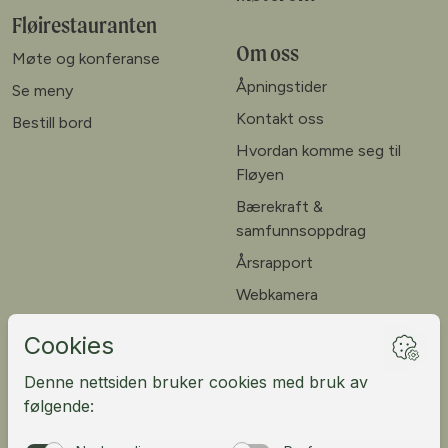
Fløirestauranten
Om oss
Møte og konferanse
Åpningstider
Se meny
Kontakt oss
Bestill bord
Hvordan komme seg til
Fløyen
Bærekraft &
samfunnsoppdrag
Årsrapport
Webkamera
Ledige stillinger
Kundeportal
English