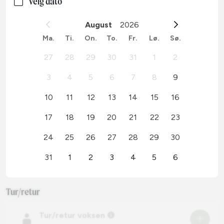
Velg dato
August
2026
Ma.
Ti.
On.
To.
Fr.
Lø.
Sø.
27
28
29
30
31
1
2
3
4
5
6
7
8
9
10
11
12
13
14
15
16
17
18
19
20
21
22
23
24
25
26
27
28
29
30
31
1
2
3
4
5
6
Tur/retur
Tur/retur voksen