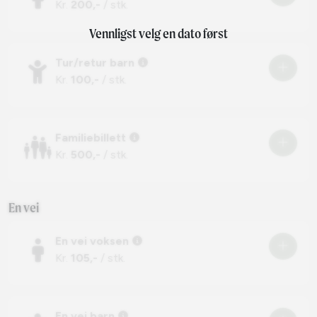
Kr.
200,-
/ stk.
Vennligst velg en dato først
Tur/retur barn
Kr.
100,-
/ stk.
Familiebillett
Kr.
500,-
/ stk.
En vei
En vei voksen
Kr.
105,-
/ stk.
En vei barn