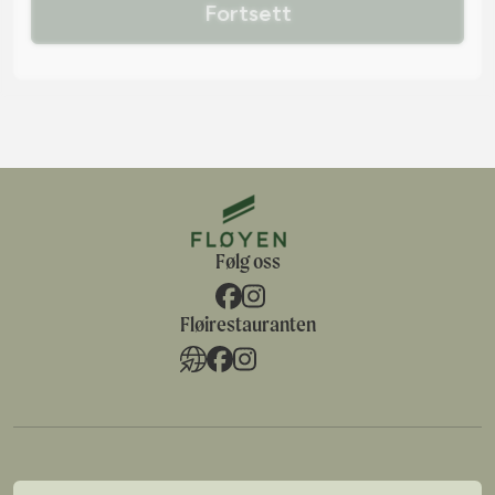
Fortsett
Følg oss
Fløirestauranten