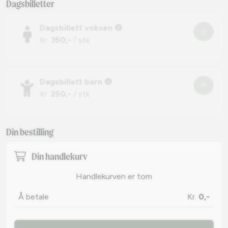
Dagsbilletter
Dagsbillett voksen
Kr.
350,-
/ stk.
Dagsbillett barn
Kr.
250,-
/ stk.
Din bestilling
Din handlekurv
Handlekurven er tom
Å betale
Kr.
0,-