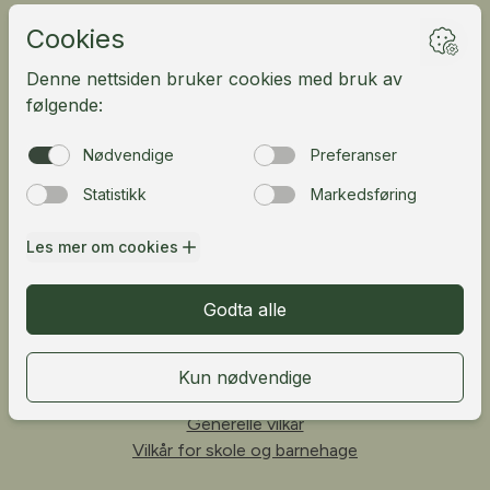
Ledige stillinger
Kundeportal
English
Fløibanen AS
Vetrlidsallmenningen 23A, 5014 Bergen, Norway
Telefon:
55 33 68 00
Personvern
Generelle vilkår
Vilkår for skole og barnehage