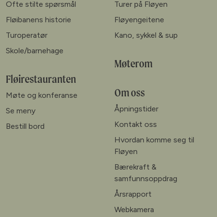
Ofte stilte spørsmål
Turer på Fløyen
Fløibanens historie
Fløyengeitene
Turoperatør
Kano, sykkel & sup
Skole/barnehage
Møterom
Fløirestauranten
Om oss
Møte og konferanse
Åpningstider
Se meny
Kontakt oss
Bestill bord
Hvordan komme seg til
Fløyen
Bærekraft &
samfunnsoppdrag
Årsrapport
Webkamera