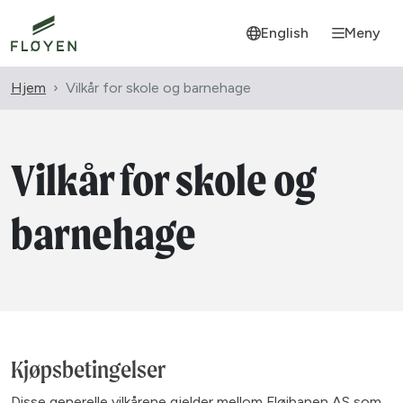
English
Meny
Hjem
Vilkår for skole og barnehage
Vilkår for skole og
barnehage
Kjøpsbetingelser
Disse generelle vilkårene gjelder mellom Fløibanen AS som