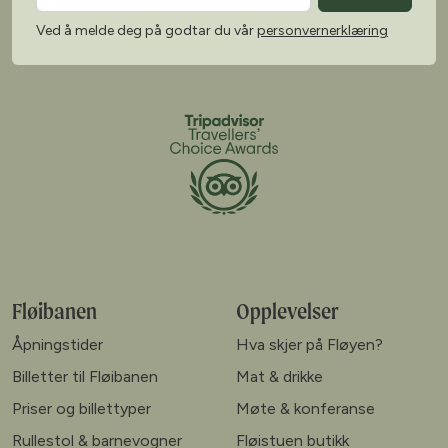
Ved å melde deg på godtar du vår
personvernerklæring
Fløibanen
Opplevelser
Åpningstider
Hva skjer på Fløyen?
Billetter til Fløibanen
Mat & drikke
Priser og billettyper
Møte & konferanse
Rullestol & barnevogner
Fløistuen butikk