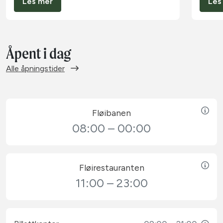
Les mer
Les
Åpent i dag
Alle åpningstider
Fløibanen
08:00 – 00:00
Fløirestauranten
11:00 – 23:00