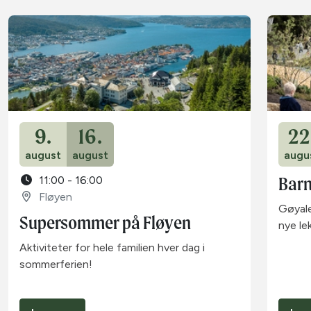
9.
16.
22
august
august
augu
Barn
11:00 - 16:00
Fløyen
Gøyale
Supersommer på Fløyen
nye le
Aktiviteter for hele familien hver dag i
sommerferien!