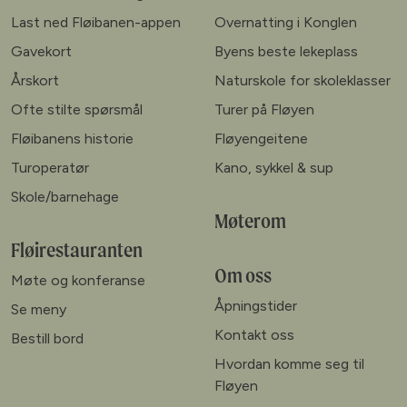
Last ned Fløibanen-appen
Overnatting i Konglen
Gavekort
Byens beste lekeplass
Årskort
Naturskole for skoleklasser
Ofte stilte spørsmål
Turer på Fløyen
Fløibanens historie
Fløyengeitene
Turoperatør
Kano, sykkel & sup
Skole/barnehage
Møterom
Fløirestauranten
Om oss
Møte og konferanse
Åpningstider
Se meny
Kontakt oss
Bestill bord
Hvordan komme seg til
Fløyen