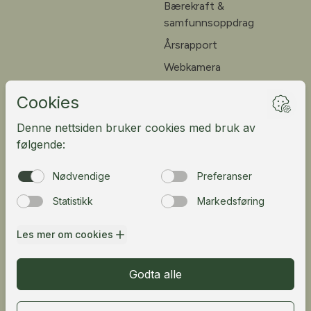
Bærekraft &
samfunnsoppdrag
Årsrapport
Webkamera
Ledige stillinger
Kundeportal
English
Fløibanen AS
Vetrlidsallmenningen 23A, 5014 Bergen, Norway
Telefon:
55 33 68 00