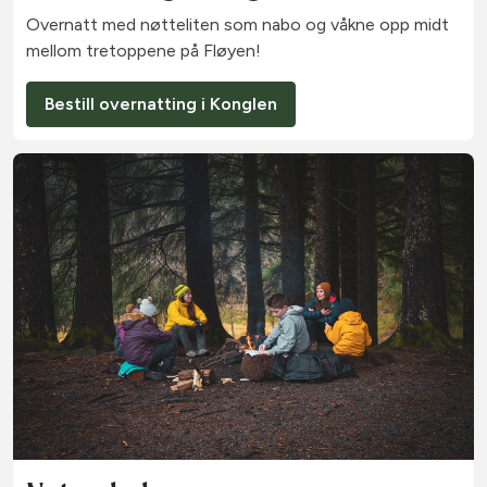
Overnatt med nøtteliten som nabo og våkne opp midt
mellom tretoppene på Fløyen!
Bestill overnatting i Konglen