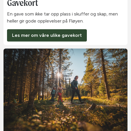
Gavekort
En gave som ikke tar opp plass i skuffer og skap, men
heller gir gode opplevelser på Fløyen.
Les mer om våre ulike gavekort