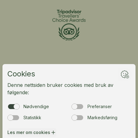
Fløibanen
Opplevelser
Åpningstider
Hva skjer på Fløyen?
Billetter til Fløibanen
Mat & drikke
Priser og billettyper
Møte & konferanse
Rullestol & barnevogner
Fløistuen butikk
Last ned Fløibanen-appen
Overnatting i Konglen
Gavekort
Byens beste lekeplass