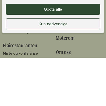
Årskort
Naturskole for skoleklasser
Ofte stilte spørsmål
Turer på Fløyen
Fløibanens historie
Fløyengeitene
Turoperatør
Kano, sykkel & sup
Skole/barnehage
Møterom
Fløirestauranten
Om oss
Møte og konferanse
Åpningstider
Se meny
Kontakt oss
Bestill bord
Hvordan komme seg til
Fløyen
Bærekraft &
samfunnsoppdrag
Årsrapport