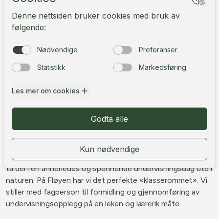
Bestill
Vi inviterer alle skoleklasser fra 4.-
7.trinn til en opplevelsesrik dag med
naturskole på Fløyen. Naturskolen skal
møte barnas undrende blikk og
nysgjerrighet for naturen.
Er du en ungdomsskole? Les mer om Naturskole UNG her
Ta din skoleklasse med på tur, hvor elev og lærer aktivt får
ta del i en annerledes og spennende undervisningsdag ute i
naturen. På Fløyen har vi det perfekte «klasserommet». Vi
stiller med fagperson til formidling og gjennomføring av
undervisningsopplegg på en leken og lærerik måte.