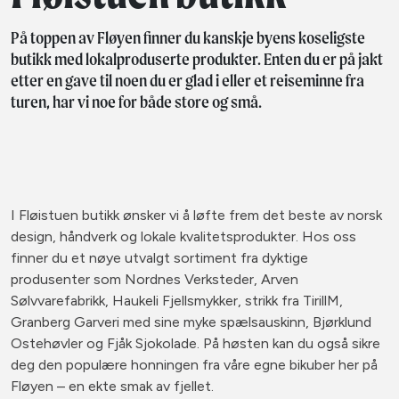
På toppen av Fløyen finner du kanskje byens koseligste
butikk med lokalproduserte produkter. Enten du er på jakt
etter en gave til noen du er glad i eller et reiseminne fra
turen, har vi noe for både store og små.
I Fløistuen butikk ønsker vi å løfte frem det beste av norsk
design, håndverk og lokale kvalitetsprodukter. Hos oss
finner du et nøye utvalgt sortiment fra dyktige
produsenter som Nordnes Verksteder, Arven
Sølvvarefabrikk, Haukeli Fjellsmykker, strikk fra TirillM,
Granberg Garveri med sine myke spælsauskinn, Bjørklund
Ostehøvler og Fjåk Sjokolade. På høsten kan du også sikre
deg den populære honningen fra våre egne bikuber her på
Fløyen – en ekte smak av fjellet.