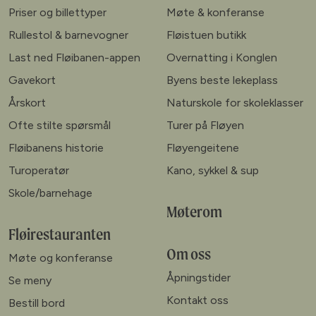
Priser og billettyper
Møte & konferanse
Rullestol & barnevogner
Fløistuen butikk
Last ned Fløibanen-appen
Overnatting i Konglen
Gavekort
Byens beste lekeplass
Årskort
Naturskole for skoleklasser
Ofte stilte spørsmål
Turer på Fløyen
Fløibanens historie
Fløyengeitene
Turoperatør
Kano, sykkel & sup
Skole/barnehage
Møterom
Fløirestauranten
Om oss
Møte og konferanse
Åpningstider
Se meny
Kontakt oss
Bestill bord