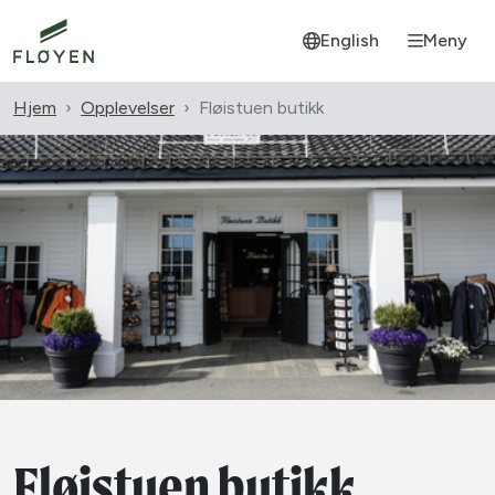
English
Meny
Hjem
Opplevelser
Fløistuen butikk
Fløistuen butikk