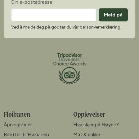
Din e-postadresse
Meld på
Ved å melde deg på godtar du vår
personvernerklæring
Fløibanen
Opplevelser
Åpningstider
Hva skjer på Fløyen?
Billetter til Fløibanen
Mat & drikke