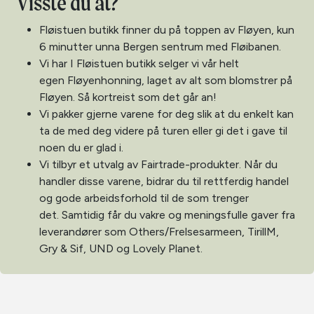
Visste du at?
Fløistuen butikk finner du på toppen av Fløyen, kun
6 minutter unna Bergen sentrum med Fløibanen.
Vi har I Fløistuen butikk selger vi vår helt
egen Fløyenhonning, laget av alt som blomstrer på
Fløyen. Så kortreist som det går an!
Vi pakker gjerne varene for deg slik at du enkelt kan
ta de med deg videre på turen eller gi det i gave til
noen du er glad i.
Vi tilbyr et utvalg av Fairtrade-produkter. Når du
handler disse varene, bidrar du til rettferdig handel
og gode arbeidsforhold til de som trenger
det. Samtidig får du vakre og meningsfulle gaver fra
leverandører som Others/Frelsesarmeen, TirillM,
Gry & Sif, UND og Lovely Planet.