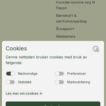
Hvordan komme seg til
Fløyen
Bærekraft &
samfunnsoppdrag
Årsrapport
Webkamera
Ledige stillinger
Kundeportal
English
Fløibanen AS
Vetrlidsallmenningen 23A, 5014 Bergen, Norway