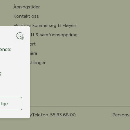
Åpningstider
Kontakt oss
Hvordan komme seg til Fløyen
Bærekraft & samfunnsoppdrag
Årsrapport
Webkamera
Ledige stillinger
 Bergen, Norway
Telefon:
55 33 68 00
Personv