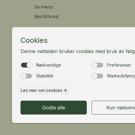
Se meny
Bestill bord
Fløibanen AS
Vetrlidsallmenningen 23A, 5014