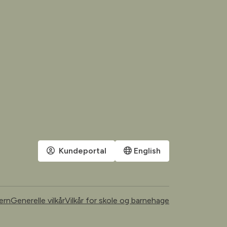
Kundeportal
English
ern
Generelle vilkår
Vilkår for skole og barnehage