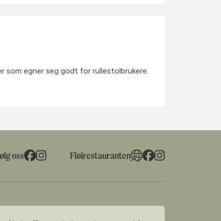
r som egner seg godt for rullestolbrukere.
ølg oss
Fløirestauranten