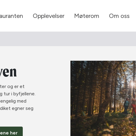
tauranten
Opplevelser
Møterom
Om oss
yen
ter og er et
 tur i byfjellene.
gjengelig med
diket egner seg
rene her