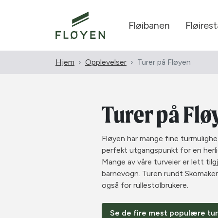
Fløibanen
Fløires
Hjem
Opplevelser
Turer på Fløyen
Turer på Flø
Fløyen har mange fine turmulighe
perfekt utgangspunkt for en herlig
Mange av våre turveier er lett til
barnevogn. Turen rundt Skomaker
også for rullestolbrukere.
Se de fire mest populære tu