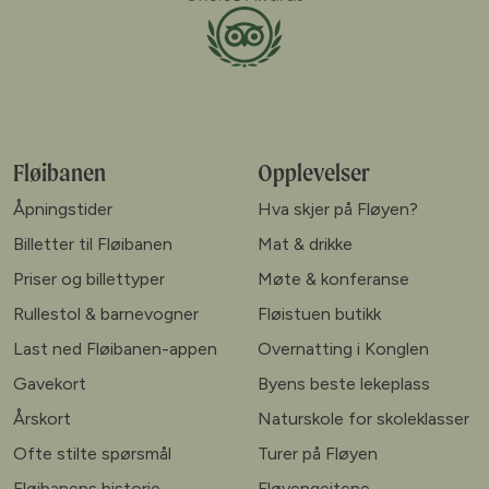
Fløibanen
Opplevelser
Åpningstider
Hva skjer på Fløyen?
Billetter til Fløibanen
Mat & drikke
Priser og billettyper
Møte & konferanse
Rullestol & barnevogner
Fløistuen butikk
Last ned Fløibanen-appen
Overnatting i Konglen
Gavekort
Byens beste lekeplass
Årskort
Naturskole for skoleklasser
Ofte stilte spørsmål
Turer på Fløyen
Fløibanens historie
Fløyengeitene