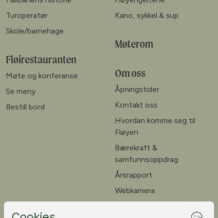
Turoperatør
Kano, sykkel & sup
Skole/barnehage
Møterom
Fløirestauranten
Om oss
Møte og konferanse
Åpningstider
Se meny
Kontakt oss
Bestill bord
Hvordan komme seg til
Fløyen
Bærekraft &
samfunnsoppdrag
Årsrapport
Webkamera
Ledige stillinger