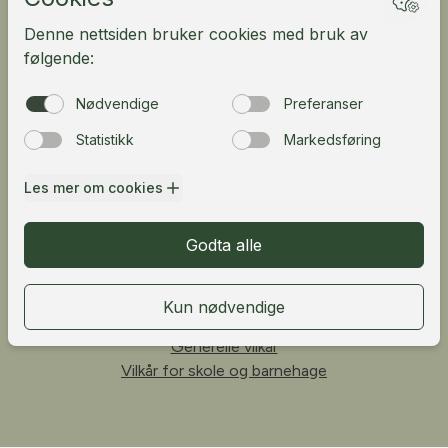
Kundeportal
English
Fløibanen AS
Vetrlidsallmenningen 23A, 5014 Bergen, Norway
Telefon:
55 33 68 00
Personvern
Generelle vilkår
Vilkår for skole og barnehage