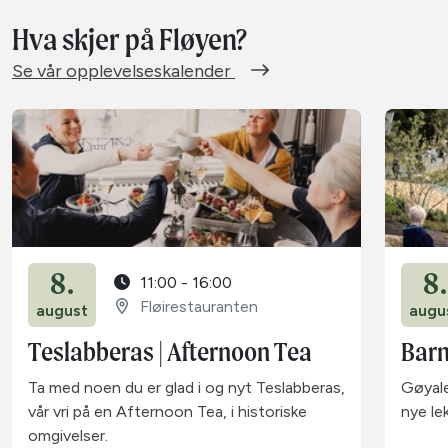
Hva skjer på Fløyen?
Se vår opplevelseskalender
8.
8.
11:00 - 16:00
Fløirestauranten
august
augu
Teslabberas | Afternoon Tea
Barn
Ta med noen du er glad i og nyt Teslabberas,
Gøyale
vår vri på en Afternoon Tea, i historiske
nye le
omgivelser.